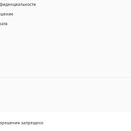
нфиденциальности
ашение
рата
разрешения запрещено