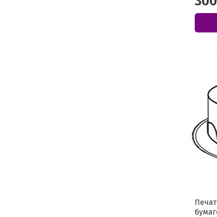
300
Печат
бумаг