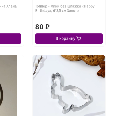
чка Алана
Топпер - мини без шпажки «Happy
Birthday», 6*3,5 см Золото
80 ₽
В корзину