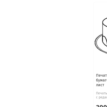
Печат
бумаг
лист
Печать
с реда