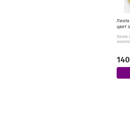
Лента 
цвет 
Лента а
золото
140