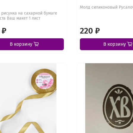
Молд силиконовый Русало
 рисунка на сахарной бумаге
ста Ваш макет 1 лист
 ₽
220 ₽
В корзину
В корзину