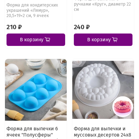
ручками «Круг», диаметр 22
Форма для кондитерских
см
украшений «Лямур»,
20,5×19×2 см, 9 ячеек
210 ₽
240 ₽
В корзину
В корзину
Форма для выпечки 6
Форма для выпечки и
ячеек "Полусферы"
муссовых десертов 24х8