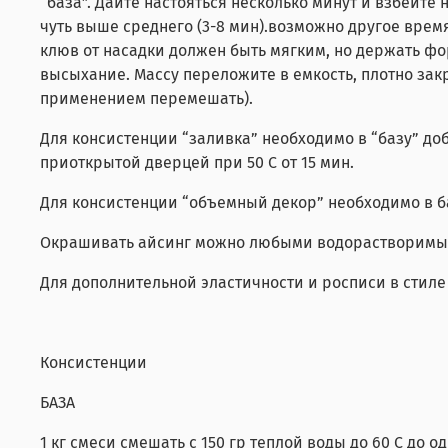
“база”. Дайте настояться несколько минут и взбейте
чуть выше среднего (3-8 мин).возможно другое время
клюв от насадки должен быть мягким, но держать фор
высыхание. Массу переложите в емкость, плотно закр
применением перемешать).
Для консистенции “заливка” необходимо в “базу” доба
приоткрытой дверцей при 50 С от 15 мин.
Для консистенции “объемный декор” необходимо в баз
Окрашивать айсинг можно любыми водорастворимыми
Для дополнительной эластичности и росписи в стиле
Консистенции
БАЗА
1 кг смеси смешать с 150 гр теплой воды до 60 С до 