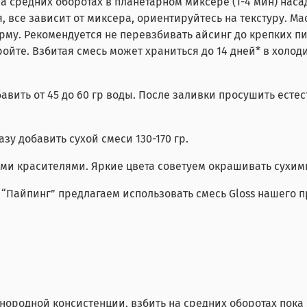
 на средних оборотах в планетарном миксере (1-4 мин) на
, все зависит от миксера, ориентируйтесь на текстуру. М
му. Рекомендуется не перевзбивать айсинг до крепких пи
ойте. Взбитая смесь может храниться до 14 дней* в холод
вить от 45 до 60 гр воды. После заливки просушить естест
у добавить сухой смеси 130-170 гр.
 красителями. Яркие цвета советуем окрашивать сухим
 “Пайпинг” предлагаем использовать смесь Gloss нашего п
однородной консистенции, взбить на средних оборотах пока