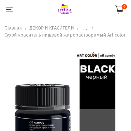
0
Главная
ДЕКОР И КРАСИТЕЛИ
...
Сухой краситель пищевой жирораствoримый Art color