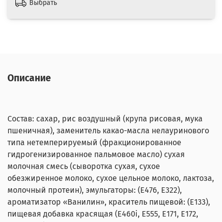
Выбрать
Описание
Состав: сахар, рис воздушный (крупа рисовая, мука
пшеничная), заменитель какао-масла нелауринового
типа нетемперируемый (фракционированное
гидрогенизированное пальмовое масло) сухая
молочная смесь (сыворотка сухая, сухое
обезжиренное молоко, сухое цельное молоко, лактоза,
молочный протеин), эмульгаторы: (Е476, Е322),
ароматизатор «Ванилин», краситель пищевой: (Е133),
пищевая добавка красящая (Е460i, Е555, Е171, Е172,