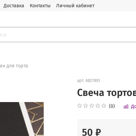
Доставка
Контакты
Личный кабинет
ан для торта
арт.
6827893
Свеча торто
(0)
Д
50 ₽