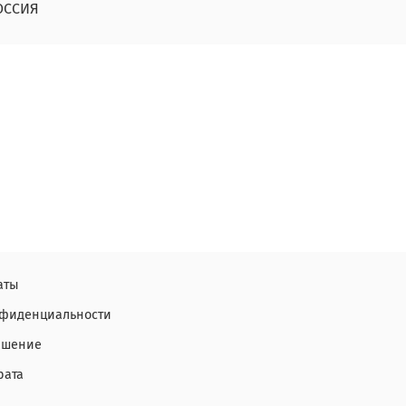
ОССИЯ
аты
нфиденциальности
ашение
рата